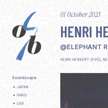
01 October 2023
HENRI H
@ELEPHANT 
HENRI HERBERT (P/VO), NA
Soundscape
JAPAN
PARIS
USA