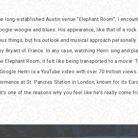
he long-established Austin venue “Elephant Room”, I encoun
oogie-woogie and blues. His appearance, like that of a rock
ous things, but his outlook and musical approach personally
y Bryant of France. In any case, watching Henri sing and pl
he Elephant Room, it felt like being transported to a movie. 
Google Henri is a YouTube video with over 70 million views. 
ormance at St. Pancras Station in London, known for its Euro
it's one of the reasons why you feel like he's really come fr