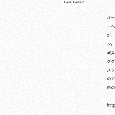
Henri Herbert
オー
手
が
ン。
演
ググ
スタ
の
由
htt