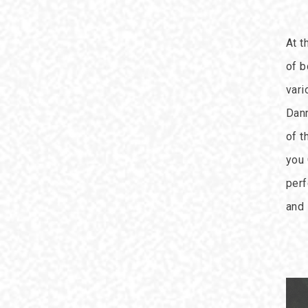
At t
of b
vari
Dann
of t
you 
perf
and 